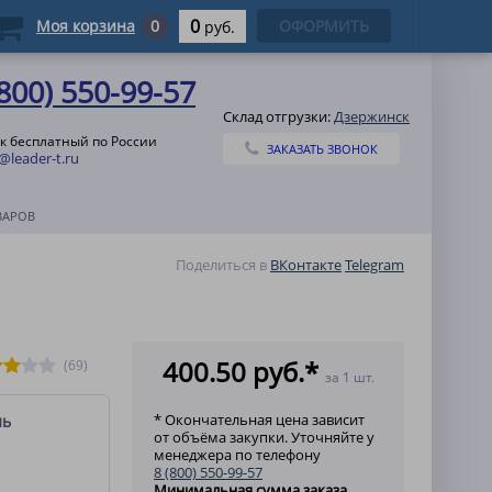
0
Моя корзина
0
ОФОРМИТЬ
руб.
(800) 550-99-57
Склад отгрузки:
Дзержинск
к бесплатный по России
ЗАКАЗАТЬ ЗВОНОК
@leader-t.ru
ВАРОВ
Поделиться в
ВКонтакте
Telegram
400.50 руб.*
(69)
за 1 шт.
* Окончательная цена зависит
ль
от объёма закупки. Уточняйте у
менеджера по телефону
8 (800) 550-99-57
Минимальная сумма заказа