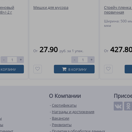
леновый
Мешки для мусора
Стрейч пленка
8+/-2 г
первичная
Ширина: 500 мм
мкм
27.90
427.8
От
руб.
за 1 упак.
От
-
+
-
+
 КОРЗИНУ
В КОРЗИНУ
О Компании
Присо
Сертификаты
Награды и достижения
ы
Вакансии
лы
Реквизиты
ртимент
Политика обработки данных