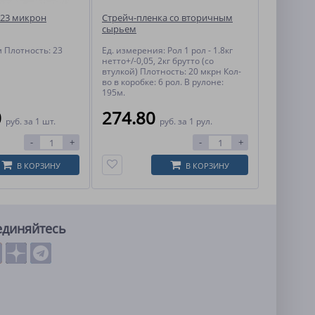
 23 микрон
Стрейч-пленка со вторичным
сырьем
 Плотность: 23
Ед. измерения: Рол 1 рол - 1.8кг
нетто+/-0,05, 2кг брутто (со
втулкой) Плотность: 20 мкрн Кол-
во в коробке: 6 рол. В рулоне:
195м.
0
274.80
руб.
за 1 шт.
руб.
за 1 рул.
-
+
-
+
В КОРЗИНУ
В КОРЗИНУ
единяйтесь