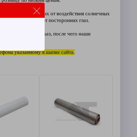
 розницу по низким ценам.
х товаров,
защиты
их от воздействия солнечных
крывает ваш груз
от посторонних глаз.
тво и оформить заказ, после чего наши
лефона указанному в шапке сайта.