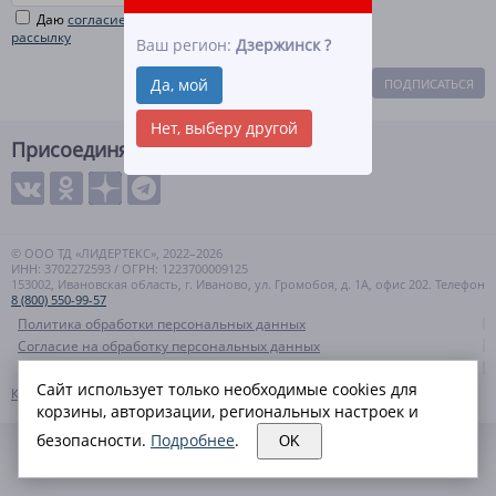
Даю
согласие на рекламную и информационную
рассылку
Ваш регион:
Дзержинск
?
Да, мой
ПОДПИСАТЬСЯ
Нет, выберу другой
Присоединяйтесь
© ООО ТД «ЛИДЕРТЕКС», 2022–2026
ИНН: 3702272593 / ОГРН: 1223700009125
153002, Ивановская область, г. Иваново, ул. Громобоя, д. 1А, офис 202. Телефон
8 (800) 550-99-57
Политика обработки персональных данных
Согласие на обработку персональных данных
Политика cookies
Сайт использует только необходимые cookies для
Контакты
Карта сайта
корзины, авторизации, региональных настроек и
безопасности.
Подробнее
.
OK