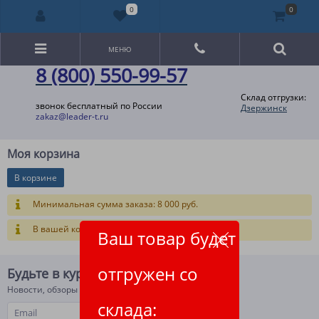
0
0
МЕНЮ
8 (800) 550-99-57
Склад отгрузки:
звонок бесплатный по России
Дзержинск
zakaz@leader-t.ru
Моя корзина
В корзине
Минимальная сумма заказа: 8 000 руб.
В вашей корзине ещё нет товаров.
Ваш товар будет
отгружен со
Будьте в курсе!
Новости, обзоры и акции
склада: