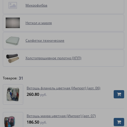
Микрофибра
Неткол и марля
Салфетки технические
Холстопрошивное полотно (ХПП)
31
Товаров:
Ветошь фланель цветная (Импорт) (арт. 06)
260.80
руб.
Ветошь махра цветная (Импорт) (арт. 07)
186.50
руб.