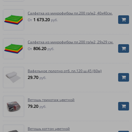
Салфетка из микрофибры пл.200 гр/м2, 40х40см.
1 673.20
От
руб.
Салфетка из микрофибры пл.200 гр/м2, 29х29 см.
806.20
От
руб.
Вафельное полотно отб. пл.120 ш.45 (60м)
29.70
руб.
Ветошь трикотаж цветной
79.20
руб.
Ветошь коттон цветной