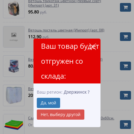
Ветошь трикотаж цветной (первый сорт)
(Импорт) (арт. 31)
95.80
руб.
Ветошь постель цветная (Импорт) (арт. 08)
112.90
руб.
Ваш товар будет
отгружен со
Ветошь коттон цветной (Импорт) (арт. 33)
80.70
руб.
склада:
Ветошь белая Импорт (10 шт.)
Ваш регион:
Дзержинск
?
201.30
руб.
Да, мой
Нет, выберу другой
Салфетка из микрофибры пл.200 гр/м2, 50х60см.
3 339.60
От
руб.