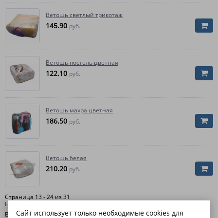
Ветошь светлый трикотаж
145.90
руб.
Ветошь постель цветная
122.10
руб.
Ветошь махра цветная
186.50
руб.
Ветошь белая
210.20
руб.
Страница 13 - 24 из 31
Начало
|
Пред.
|
1
2
3
|
След.
|
Конец
Сайт использует только необходимые cookies для
В интернет-магазине "
ЛидерТекс
" вы можете купить обтирочные