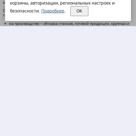
материалы оптом и в розницу по низким ценам.
корзины, авторизации, региональных настроек и
Обтирочные материалы как правило представляют собой лоскуты
безопасности.
Подробнее
.
OK
ткани и текстильных изделий, используемых для различных целей:
на производстве – обтирка станков, готовой продукции, крупных и
мелких деталей от масляной смазки, влаги, грязи, стружки и пыли;
Для таких целей отлично подходит
ветошь
,
неткол и марля
при уборке помещений – мойка стен, пола, окон, зеркал и рабочих
поверхностей;отлично подойдет
бумага протирочная
и
салфетки
технические
в быту – вытирание рук, чистка инструментов и оборудования,
удаление пролитой жидкости, использование в качестве
упаковочного материала при перевозке хрупких предметов.
Вафельное полотно
и
холстопрошивное полотно (хпп)
К обтирочным или, как их еще называют, протирочным материалам
относят:
ветошь
;
салфетки технические
;
вафельное полотно
;
Неткол и марля