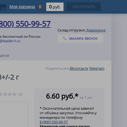
0
Моя корзина
0
ОФОРМИТЬ
руб.
(800) 550-99-57
Склад отгрузки:
Дзержинск
к бесплатный по России
ЗАКАЗАТЬ ЗВОНОК
@leader-t.ru
ВАРОВ
Поделиться в
ВКонтакте
Telegram
+/-2 г
6.60 руб.*
(0)
за 1 шт.
* Окончательная цена зависит
от объёма закупки. Уточняйте у
менеджера по телефону
8 (800) 550-99-57
Минимальная сумма заказа