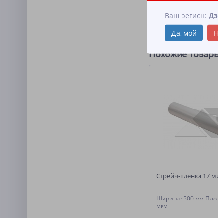
ОПИСАНИЕ
Ваш регион:
Дз
Размеры 95*55 см, ве
Да, мой
Н
Похожие товар
Стрейч-пленка 17 м
Ширина: 500 мм Плот
мкм