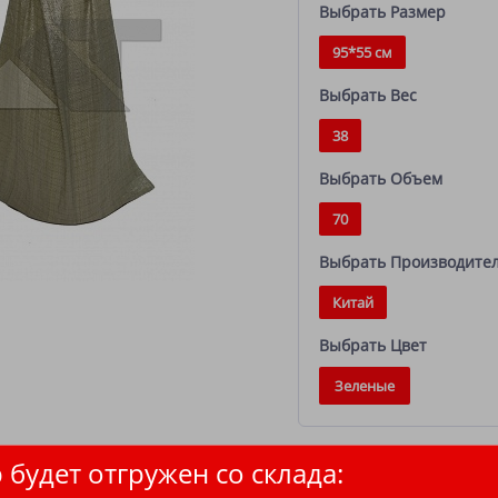
Выбрать Размер
95*55 см
Выбрать Вес
38
Выбрать Объем
70
Выбрать Производите
Китай
Выбрать Цвет
Зеленые
 будет отгружен со склада: