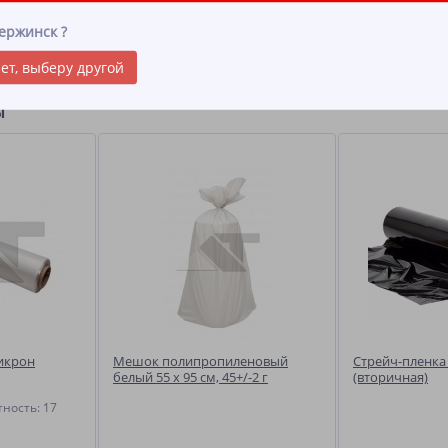
ОТЗЫВЫ
(0)
ержинск
?
с 38+/-2 г Материал: вторичный полипропилен Назначение: Упаковка с
ет, выберу другой
ы
икрон
Мешок полипропиленовый
Стрейч-пленка
белый 55 x 95 см, 45+/-2 г
(вторичная)
ность: 17