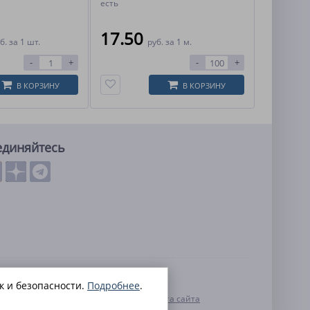
есть
17.50
б.
за 1 шт.
руб.
за 1 м.
-
+
-
+
В КОРЗИНУ
В КОРЗИНУ
единяйтесь
льных данных
к и безопасности.
Подробнее
.
нальных данных
Контакты
Карта сайта