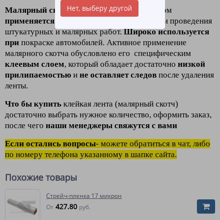
Нет, выберу другой
Малярный скотч
(клейкая лента) в основном
применяется для защиты поверхности
при проведения
штукатурных и малярных работ.
Широко используется
при
покраске автомобилей. Активное применение
малярного скотча обусловлено его специфическим
клеевым слоем
, который обладает достаточно
низкой
прилипаемостью
и
не оставляет следов
после удаления
ленты.
Что бы купить
клейкая лента (малярный скотч)
достаточно выбрать нужное количество, оформить заказ,
после чего
наши менеджеры свяжутся с вами
Если остались вопросы
- можете обратиться в чат, либо
по номеру телефона указанному в шапке сайта.
Похожие товары
Стрейч-пленка 17 микрон
427.80
От
руб.