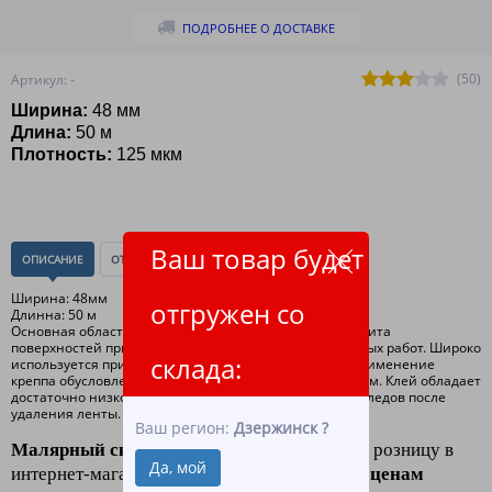
ПОДРОБНЕЕ О ДОСТАВКЕ
(50)
Артикул: -
Ширина:
48 мм
Длина:
50 м
Плотность:
125 мкм
Ваш товар будет
ОПИСАНИЕ
ОТЗЫВЫ
(0)
Ширина: 48мм
отгружен со
Длинна: 50 м
Основная область применение малярной ленты - защита
поверхностей при проведении штукатурных и малярных работ. Широко
склада:
используется при покраске автомобилей. Активное применение
креппа обусловлено его специфическим клеевым слоем. Клей обладает
достаточно низкой прилипаемостью, и не оставляет следов после
удаления ленты.
Ваш регион:
Дзержинск
?
Малярный скотч
(клейкая лента) оптом и в розницу в
Да, мой
интернет-магазине "ЛидерТекс"
по низким ценам