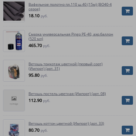
Вафельное полотно пл.110 ш.40 (15м) (ВО40-4
серое)
18.10
руб.
Смазка универсальная Pingo РЕ-40, аэр.баллон
(520 мл)
465.70
руб.
Ветошь трикотаж цветной (первый сорт)
(Импорт) (арт. 31)
95.80
руб.
Ветошь постель цветная (Импорт) (арт. 08)
112.90
руб.
Ветошь коттон цветной (Импорт) (арт. 33)
80.70
руб.