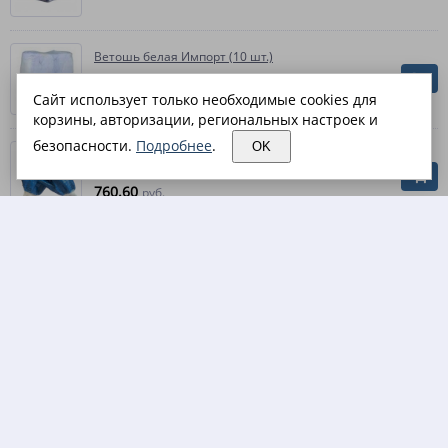
Ветошь белая Импорт (10 шт.)
201.30
руб.
Сайт использует только необходимые cookies для
корзины, авторизации, региональных настроек и
безопасности.
Подробнее
.
OK
Перчатки МБС, КЩС, полное нитриловое
покрытие (10 пар)
760.60
руб.
Перчатки МБС, КЩС, полное нитриловое
покрытие крага (10 пар)
769.90
руб.
Перчатки нейлоновые с микроточечным
покрытием (10 пар)
195
руб.