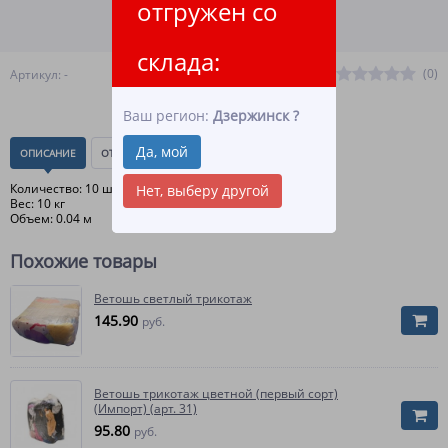
отгружен со
ПОДРОБНЕЕ О ДОСТАВКЕ
склада:
(0)
Артикул: -
Ваш регион:
Дзержинск
?
Да, мой
ОПИСАНИЕ
ОТЗЫВЫ
(0)
Количество: 10 шт
Нет, выберу другой
Вес: 10 кг
Объем: 0.04 м
Похожие товары
Ветошь светлый трикотаж
145.90
руб.
Ветошь трикотаж цветной (первый сорт)
(Импорт) (арт. 31)
95.80
руб.