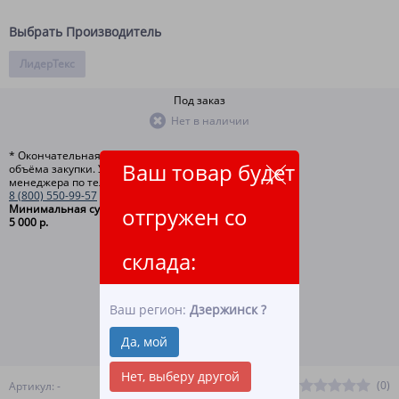
Выбрать Производитель
ЛидерТекс
Под заказ
Нет в наличии
* Окончательная цена зависит от
Ваш товар будет
объёма закупки. Уточняйте у
менеджера по телефону
8 (800) 550-99-57
Минимальная сумма заказа
отгружен со
5 000 р.
склада:
ЗАКАЗАТЬ ТОВАР
Ваш регион:
Дзержинск
?
ВСЕ СПОСОБЫ ОПЛАТЫ
Да, мой
ПОДРОБНЕЕ О ДОСТАВКЕ
Нет, выберу другой
(0)
Артикул: -