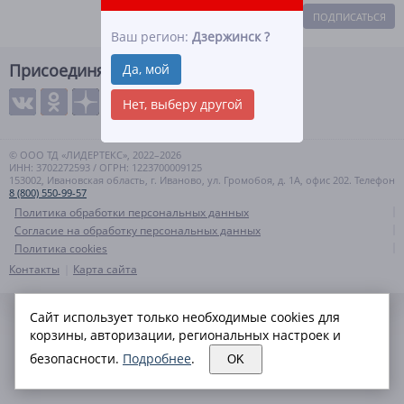
ПОДПИСАТЬСЯ
Ваш регион:
Дзержинск
?
Присоединяйтесь
Да, мой
Нет, выберу другой
© ООО ТД «ЛИДЕРТЕКС», 2022–2026
ИНН: 3702272593 / ОГРН: 1223700009125
153002, Ивановская область, г. Иваново, ул. Громобоя, д. 1А, офис 202. Телефон
8 (800) 550-99-57
Политика обработки персональных данных
Согласие на обработку персональных данных
Политика cookies
Контакты
Карта сайта
Сайт использует только необходимые cookies для
корзины, авторизации, региональных настроек и
безопасности.
Подробнее
.
OK