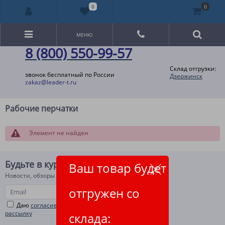
0
0
МЕНЮ
8 (800) 550-99-57
Склад отгрузки:
звонок бесплатный по России
Дзержинск
zakaz@leader-t.ru
Рабочие перчатки
Элемент не найден
Будьте в курсе!
Ваш товар будет
Новости, обзоры и акции
отгружен со
Даю
согласие на рекламную и информационную
рассылку
склада: