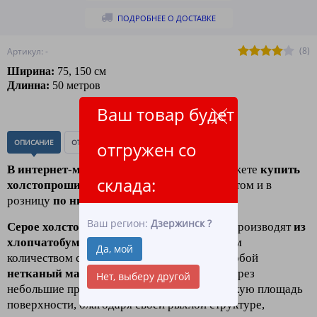
ПОДРОБНЕЕ О ДОСТАВКЕ
(8)
Артикул: -
Ширина:
75, 150 см
Длинна:
50 метров
Ваш товар будет
ОПИСАНИЕ
ОТЗЫВЫ
(0)
отгружен со
В интернет-магазине "ЛидерТекс"
вы можете
купить
склада:
холстопрошивное полотно (хпп) серое
оптом и в
розницу
по низким ценам
.
Ваш регион:
Дзержинск
?
Серое холстопрошивное полотно (ХПП)
производят
из
хлопчатобумажного сырья
с минимальным
Да, мой
количеством синтетики, оно представляет собой
нетканый массив
волокон, скреплённый через
Нет, выберу другой
небольшие промежутки швами, имеет высокую площадь
поверхности, благодаря своей рыхлой структуре,