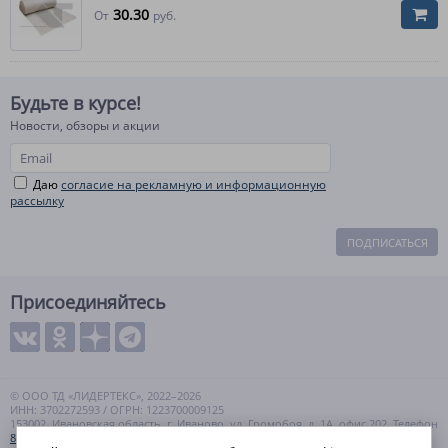
30.30
От
руб.
Будьте в курсе!
Новости, обзоры и акции
Даю
согласие на рекламную и информационную
рассылку
ПОДПИСАТЬСЯ
Присоединяйтесь
© ООО ТД «ЛИДЕРТЕКС», 2022–2026
ИНН: 3702272593 / ОГРН: 1223700009125
153002, Ивановская область, г. Иваново, ул. Громобоя, д. 1А, офис 202. Телефон
8 (800) 550-99-57