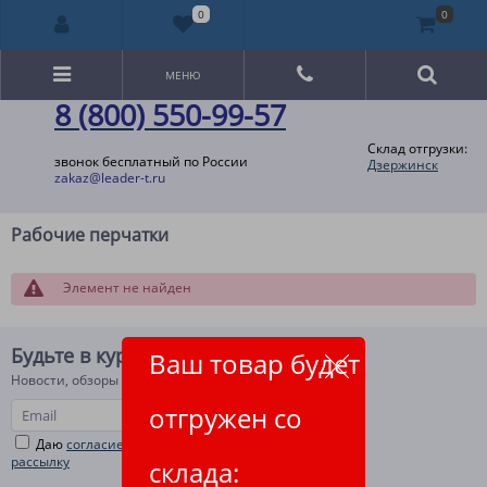
0
0
МЕНЮ
8 (800) 550-99-57
Склад отгрузки:
звонок бесплатный по России
Дзержинск
zakaz@leader-t.ru
Рабочие перчатки
Элемент не найден
Будьте в курсе!
Ваш товар будет
Новости, обзоры и акции
отгружен со
Даю
согласие на рекламную и информационную
рассылку
склада: