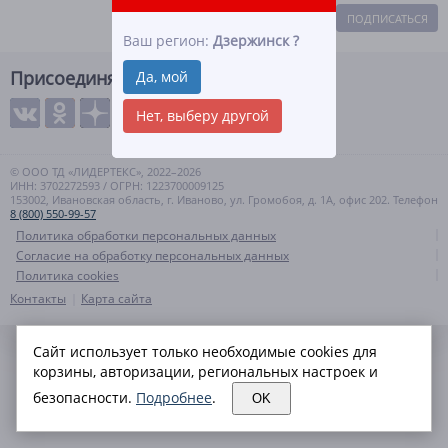
ПОДПИСАТЬСЯ
Ваш регион:
Дзержинск
?
Присоединяйтесь
Да, мой
Нет, выберу другой
© ООО ТД «ЛИДЕРТЕКС», 2022–2026
ИНН: 3702272593 / ОГРН: 1223700009125
153002, Ивановская область, г. Иваново, ул. Громобоя, д. 1А, офис 202. Телефон
8 (800) 550-99-57
Политика обработки персональных данных
Согласие на обработку персональных данных
Политика cookies
Контакты
Карта сайта
Сайт использует только необходимые cookies для
корзины, авторизации, региональных настроек и
безопасности.
Подробнее
.
OK