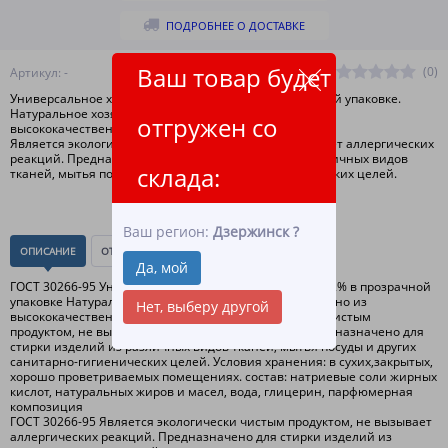
ПОДРОБНЕЕ О ДОСТАВКЕ
Ваш товар будет
(0)
Артикул: -
Универсальное хозяйственное мыло 72% в прозрачной упаковке.
Натуральное хозяйственное мыло изготовлено из
отгружен со
высококачественного сырья.
Является экологически чистым продуктом, не вызывает аллергических
реакций. Предназначено для стирки изделий из различных видов
склада:
тканей, мытья посуды и других санитарно-гигиенических целей.
Ваш регион:
Дзержинск
?
ОПИСАНИЕ
ОТЗЫВЫ
(0)
Да, мой
ГОСТ 30266-95 Универсальное хозяйственное мыло 72% в прозрачной
упаковке Натуральное хозяйственное мыло изготовлено из
Нет, выберу другой
высококачественного сырья. Является экологически чистым
продуктом, не вызывает аллергических реакций. Предназначено для
стирки изделий из различных видов тканей, мытья посуды и других
санитарно-гигиенических целей. Условия хранения: в сухих,закрытых,
хорошо проветриваемых помещениях. состав: натриевые соли жирных
кислот, натуральных жиров и масел, вода, глицерин, парфюмерная
композиция
ГОСТ 30266-95 Является экологически чистым продуктом, не вызывает
аллергических реакций. Предназначено для стирки изделий из