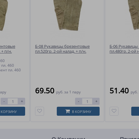
ентовые
Б-08 Рукавицы брезентовые
Б-06 Рукавицы
 + п/н.
пл.520гр. 2-ой налад. + п/н.
пл.480гр. 2-ой н
пл.400гр.(арт.11292)
пл.400гр. (арт.
460
 пл. 460
ент пл. 460
69.50
51.40
пару
руб.
за 1 пару
руб.
-
+
-
+
 КОРЗИНУ
В КОРЗИНУ