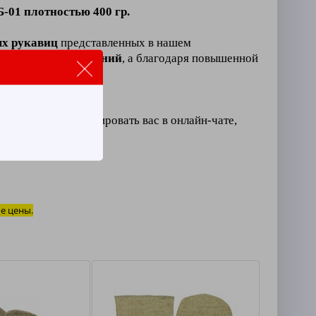
Б-01
плотностью 400
гр.
ых рукавиц
представленных в нашем
мических повреждений
, а благодаря повышенной
отовы проконсультировать вас в онлайн-чате,
е цены.