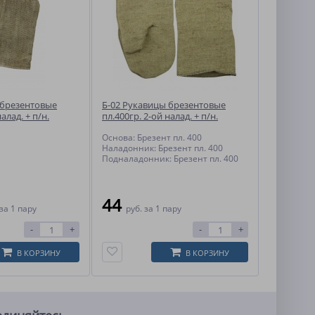
 брезентовые
Б-02 Рукавицы брезентовые
алад. + п/н.
пл.400гр. 2-ой налад. + п/н.
11293)
пл.400гр.(235)
Основа: Брезент пл. 400
Наладонник: Брезент пл. 400
Подналадонник: Брезент пл. 400
44
за 1 пару
руб.
за 1 пару
-
+
-
+
В КОРЗИНУ
В КОРЗИНУ