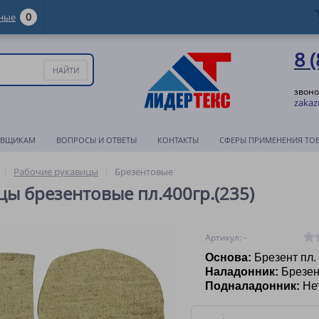
0
ные
8 
звоно
zakaz
АВЩИКАМ
ВОПРОСЫ И ОТВЕТЫ
КОНТАКТЫ
СФЕРЫ ПРИМЕНЕНИЯ ТО
Рабочие рукавицы
Брезентовые
цы брезентовые пл.400гр.(235)
Артикул: -
Основа:
Брезент пл.
Наладонник:
Брезен
Подналадонник:
Не