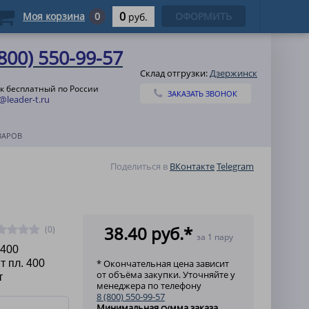
0
Моя корзина
0
ОФОРМИТЬ
руб.
(800) 550-99-57
Склад отгрузки:
Дзержинск
к бесплатный по России
ЗАКАЗАТЬ ЗВОНОК
@leader-t.ru
ВАРОВ
Поделиться в
ВКонтакте
Telegram
38.40 руб.*
(0)
за 1 пару
 400
т пл. 400
* Окончательная цена зависит
от объёма закупки. Уточняйте у
т
менеджера по телефону
8 (800) 550-99-57
Минимальная сумма заказа