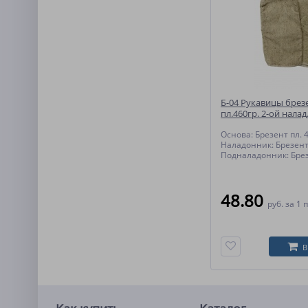
Б-04 Рукавицы брез
пл.460гр. 2-ой налад.
пл.400гр. (арт.11255)
Основа: Брезент пл. 
Наладонник: Брезент
Подналадонник: Брез
48.80
руб.
за 1 
В