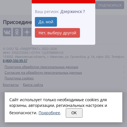
ПОДПИСАТЬСЯ
Ваш регион:
Дзержинск
?
Присоединяйтесь
Да, мой
Нет, выберу другой
© ООО ТД «ЛИДЕРТЕКС», 2022–2026
ИНН: 3702272593 / ОГРН: 1223700009125
153002, Ивановская область, г. Иваново, ул. Громобоя, д. 1А, офис 202. Телефон
8 (800) 550-99-57
Политика обработки персональных данных
Согласие на обработку персональных данных
Политика cookies
Контакты
Карта сайта
Сайт использует только необходимые cookies для
корзины, авторизации, региональных настроек и
безопасности.
Подробнее
.
OK