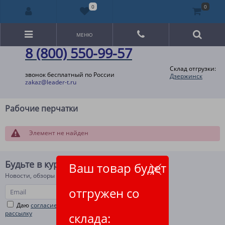
0
0
МЕНЮ
8 (800) 550-99-57
Склад отгрузки:
звонок бесплатный по России
Дзержинск
zakaz@leader-t.ru
Рабочие перчатки
Элемент не найден
Будьте в курсе!
Ваш товар будет
Новости, обзоры и акции
отгружен со
Даю
согласие на рекламную и информационную
рассылку
склада: